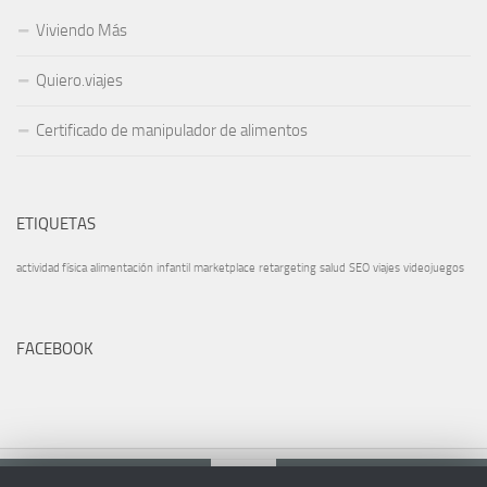
Viviendo Más
Quiero.viajes
Certificado de manipulador de alimentos
ETIQUETAS
actividad física
alimentación
infantil
marketplace
retargeting
salud
SEO
viajes
videojuegos
FACEBOOK