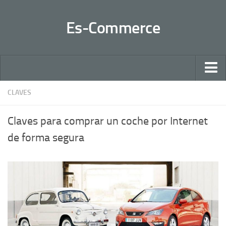
Es-Commerce
Inicio
CLAVES
Claves
Claves para comprar un coche por Internet
Negocios 2.0
de forma segura
Sectores
Ventas
Contactar