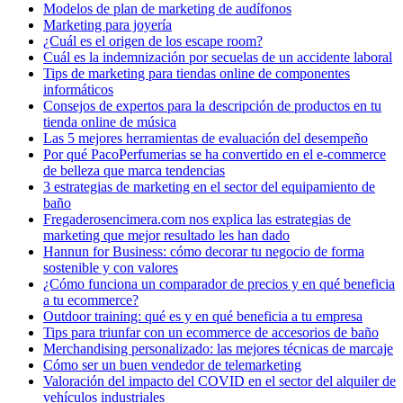
Modelos de plan de marketing de audífonos
Marketing para joyería
¿Cuál es el origen de los escape room?
Cuál es la indemnización por secuelas de un accidente laboral
Tips de marketing para tiendas online de componentes
informáticos
Consejos de expertos para la descripción de productos en tu
tienda online de música
Las 5 mejores herramientas de evaluación del desempeño
Por qué PacoPerfumerias se ha convertido en el e-commerce
de belleza que marca tendencias
3 estrategias de marketing en el sector del equipamiento de
baño
Fregaderosencimera.com nos explica las estrategias de
marketing que mejor resultado les han dado
Hannun for Business: cómo decorar tu negocio de forma
sostenible y con valores
¿Cómo funciona un comparador de precios y en qué beneficia
a tu ecommerce?
Outdoor training: qué es y en qué beneficia a tu empresa
Tips para triunfar con un ecommerce de accesorios de baño
Merchandising personalizado: las mejores técnicas de marcaje
Cómo ser un buen vendedor de telemarketing
Valoración del impacto del COVID en el sector del alquiler de
vehículos industriales