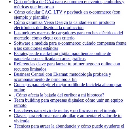
Guía práctica de GA4 para e-commerce: eventos, embudos y
métricas que importan
Cómo calcular CAC, LTV y payback en e-commerce (con
ejemplo y plantilla)
Cómo garantiza Versa Design la calidad en un producto
electrónico: del diseño a la producción
Las mejores marcas de cargadores para coches eléctricos del
mercado: cómo elegir con criterio
Software a medida para e-commerce: cuándo compensa frente
a las soluciones estándar
Estrategias de marketing digital para tiendas online de
papelería especializada en artes gráficas
Referencias clave para lanzar tu primer negocio online con
recursos limitados
Business Central con Ekamat: metodología probada y
acompañamiento de principio a fin
Consejos para elegir el mejor rodillo de bicicleta al comprar
online
¿Cómo afecta la bajada del euríbor a mi hipoteca?
Team building para empresas digitales: cómo unir un equipo
remoto
Las claves para vivir de rentas y no fracasar en el intento
Claves para reformar para alquilar y aumentar el valor de tu
vivienda
Técnicas para atraer la abundancia y cómo puede ayudarte el