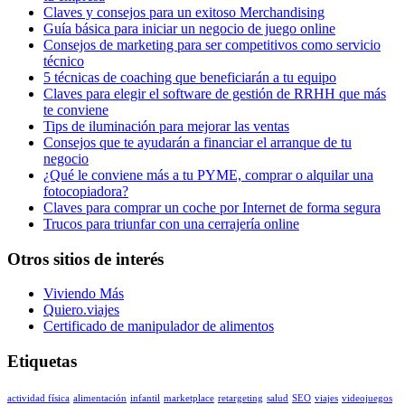
Claves y consejos para un exitoso Merchandising
Guía básica para iniciar un negocio de juego online
Consejos de marketing para ser competitivos como servicio
técnico
5 técnicas de coaching que beneficiarán a tu equipo
Claves para elegir el software de gestión de RRHH que más
te conviene
Tips de iluminación para mejorar las ventas
Consejos que te ayudarán a financiar el arranque de tu
negocio
¿Qué le conviene más a tu PYME, comprar o alquilar una
fotocopiadora?
Claves para comprar un coche por Internet de forma segura
Trucos para triunfar con una cerrajería online
Otros sitios de interés
Viviendo Más
Quiero.viajes
Certificado de manipulador de alimentos
Etiquetas
actividad física
alimentación
infantil
marketplace
retargeting
salud
SEO
viajes
videojuegos