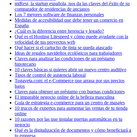
miResi, la startup española, nos da las claves del éxito de su
comparador de residencias de ancianos
Los 7 mejores software de finanzas personales
Medidas de accesibilidad que debe tener un comercio en
España
¿Cuál es la diferencia entre herencia y legado?
Qué es el Hosting Litespeed y cómo puede ayudarte con la
velocidad de tus proyectos web
Qué hacer si el cartucho de tinta se queda atascado
Ideas de regalos navideños ecológicos para trabajadores
Claves para analizar las condiciones de un préstamo
hipotecario
10 claves básicas si quieres abrir un nuevo centro auditivo
Tipos de control de asistencia laboral
Tugaveta.com: el e-Commerce que arrasa por sus precios
bajos
Claves para obtener un préstamo con buenas condiciones
El imparable negocio online de la belleza masculina
Guía de estrategia e-commerce para un centro de masajes
10 trucos de expertos para aumentar las ventas de tu tienda
online
10 razones por las que instalar puertas automáticas en tu
negocio
Qué es la digitalización de documentos y cómo beneficiará a
tu empresa