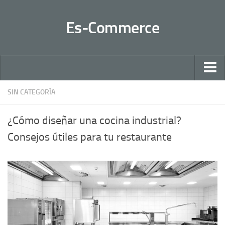
Es-Commerce
Inicio
SIN CATEGORÍA
Claves
¿Cómo diseñar una cocina industrial?
Negocios 2.0
Consejos útiles para tu restaurante
Sectores
Ventas
Contactar