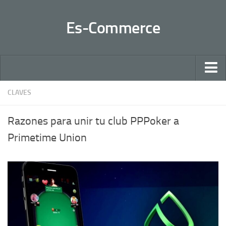
Es-Commerce
Inicio
CLAVES
Claves
Razones para unir tu club PPPoker a
Negocios 2.0
Primetime Union
Sectores
Ventas
Contactar