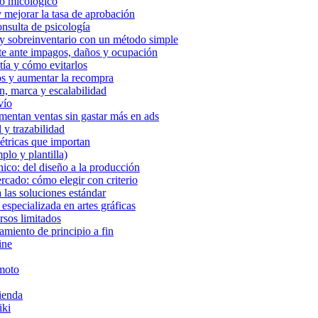
vo micológico
mejorar la tasa de aprobación
nsulta de psicología
 y sobreinventario con un método simple
te ante impagos, daños y ocupación
tía y cómo evitarlos
os y aumentar la recompra
n, marca y escalabilidad
vío
entan ventas sin gastar más en ads
y trazabilidad
tricas que importan
o y plantilla)
ico: del diseño a la producción
rcado: cómo elegir con criterio
las soluciones estándar
 especializada en artes gráficas
rsos limitados
iento de principio a fin
ine
emoto
vienda
iki