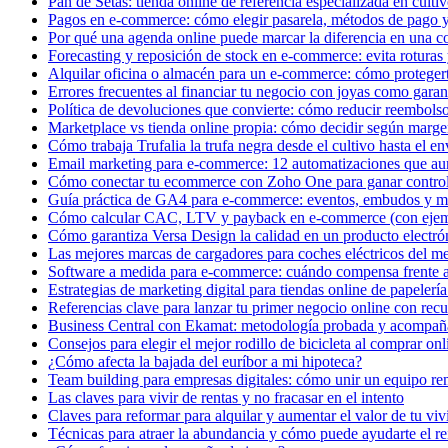
Pan de Setas: tienda online de referencia especializada en culti
Pagos en e-commerce: cómo elegir pasarela, métodos de pago y 
Por qué una agenda online puede marcar la diferencia en una co
Forecasting y reposición de stock en e-commerce: evita roturas
Alquilar oficina o almacén para un e-commerce: cómo proteger
Errores frecuentes al financiar tu negocio con joyas como garan
Política de devoluciones que convierte: cómo reducir reembols
Marketplace vs tienda online propia: cómo decidir según marge
Cómo trabaja Trufalia la trufa negra desde el cultivo hasta el en
Email marketing para e-commerce: 12 automatizaciones que aum
Cómo conectar tu ecommerce con Zoho One para ganar control 
Guía práctica de GA4 para e-commerce: eventos, embudos y mé
Cómo calcular CAC, LTV y payback en e-commerce (con ejempl
Cómo garantiza Versa Design la calidad en un producto electrón
Las mejores marcas de cargadores para coches eléctricos del me
Software a medida para e-commerce: cuándo compensa frente a 
Estrategias de marketing digital para tiendas online de papelería
Referencias clave para lanzar tu primer negocio online con recu
Business Central con Ekamat: metodología probada y acompañam
Consejos para elegir el mejor rodillo de bicicleta al comprar onl
¿Cómo afecta la bajada del euríbor a mi hipoteca?
Team building para empresas digitales: cómo unir un equipo r
Las claves para vivir de rentas y no fracasar en el intento
Claves para reformar para alquilar y aumentar el valor de tu vi
Técnicas para atraer la abundancia y cómo puede ayudarte el re