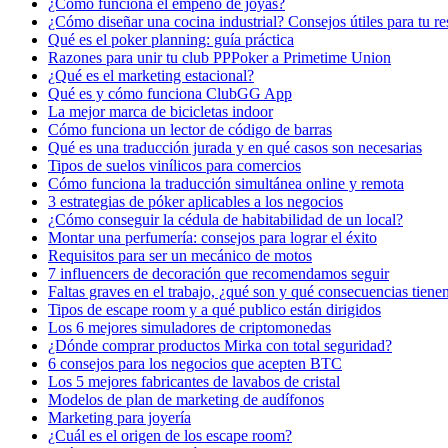
¿Cómo funciona el empeño de joyas​?
¿Cómo diseñar una cocina industrial? Consejos útiles para tu re
Qué es el poker planning: guía práctica
Razones para unir tu club PPPoker a Primetime Union
¿Qué es el marketing estacional?
Qué es y cómo funciona ClubGG App
La mejor marca de bicicletas indoor
Cómo funciona un lector de código de barras
Qué es una traducción jurada y en qué casos son necesarias
Tipos de suelos vinílicos para comercios
Cómo funciona la traducción simultánea online y remota
3 estrategias de póker aplicables a los negocios
¿Cómo conseguir la cédula de habitabilidad de un local?
Montar una perfumería: consejos para lograr el éxito
Requisitos para ser un mecánico de motos
7 influencers de decoración que recomendamos seguir
Faltas graves en el trabajo, ¿qué son y qué consecuencias tiene
Tipos de escape room y a qué publico están dirigidos
Los 6 mejores simuladores de criptomonedas
¿Dónde comprar productos Mirka con total seguridad?
6 consejos para los negocios que acepten BTC
Los 5 mejores fabricantes de lavabos de cristal
Modelos de plan de marketing de audífonos
Marketing para joyería
¿Cuál es el origen de los escape room?