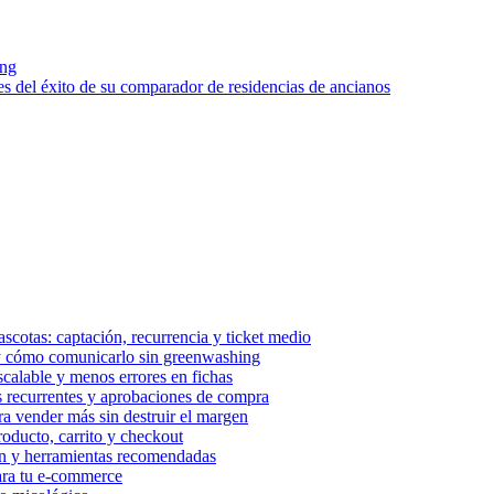
ing
ves del éxito de su comparador de residencias de ancianos
cotas: captación, recurrencia y ticket medio
 y cómo comunicarlo sin greenwashing
calable y menos errores en fichas
 recurrentes y aprobaciones de compra
a vender más sin destruir el margen
roducto, carrito y checkout
ión y herramientas recomendadas
ara tu e‑commerce