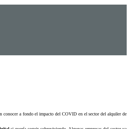
en conocer a fondo el impacto del COVID en el sector del alquiler de
gital
si quería seguir sobreviviendo. Algunas empresas del sector ya