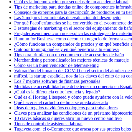
Cuál es la indemnización por secuelas de un accidente laboral
Tips de marketing para tiendas online de componentes informát
Consejos de expertos para la descripción de productos en tu ti
Las 5 mejores herramientas de evaluación del desempeño
Por qué PacoPerfumerias se ha convertido en el e-commerce de
3 estrategias de marketing en el sector del equipamiento de bañ
Fregaderosencimera.com nos explica las estrategias de marketi
Hannun for Business: cómo decorar tu negocio de forma sosteni
¿Cómo funciona un comparador de precios y en qué beneficia 
Outdoor training: qué es y en qué beneficia a tu empresa
Tips para triunfar con un ecommerce de accesorios de baño
Merchandising personalizado: las mejores técnicas de marcaje
Cómo ser un buen vendedor de telemarketing
Valoración del impacto del COVID en el sector del alquiler de v
miResi, la startup española, nos da las claves del éxito de su c
Los 7 mejores software de finanzas personales
Medidas de accesibilidad que debe tener un comercio en Españ
¿Cuál es la diferencia entre herencia y legado?
Qué es el Hosting Litespeed y cómo puede ayudarte con la vel
Qué hacer si el cartucho de tinta se queda atascado
Ideas de regalos navideños ecológicos para trabajadores
Claves para analizar las condiciones de un préstamo hipotecari
10 claves básicas si quieres abrir un nuevo centro auditivo
Tipos de control de asistencia laboral
Tugaveta.com: el e-Commerce que arrasa por sus precios bajos