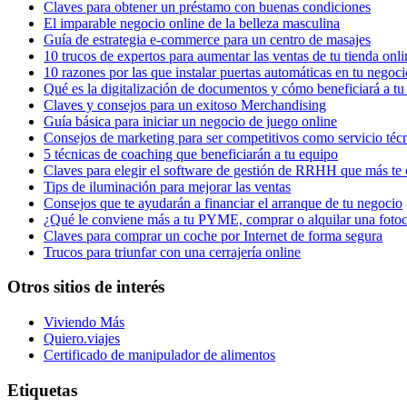
Claves para obtener un préstamo con buenas condiciones
El imparable negocio online de la belleza masculina
Guía de estrategia e-commerce para un centro de masajes
10 trucos de expertos para aumentar las ventas de tu tienda onli
10 razones por las que instalar puertas automáticas en tu negoci
Qué es la digitalización de documentos y cómo beneficiará a t
Claves y consejos para un exitoso Merchandising
Guía básica para iniciar un negocio de juego online
Consejos de marketing para ser competitivos como servicio téc
5 técnicas de coaching que beneficiarán a tu equipo
Claves para elegir el software de gestión de RRHH que más te
Tips de iluminación para mejorar las ventas
Consejos que te ayudarán a financiar el arranque de tu negocio
¿Qué le conviene más a tu PYME, comprar o alquilar una foto
Claves para comprar un coche por Internet de forma segura
Trucos para triunfar con una cerrajería online
Otros sitios de interés
Viviendo Más
Quiero.viajes
Certificado de manipulador de alimentos
Etiquetas