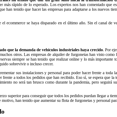
 ser más rápido de lo esperado. Los expertos nos han comentado que ese
que han tenido que hacer las empresas para adaptarse a los nuevos tiemp
e el ecommerce se haya disparado en el último año. Sin el canal de ven
ocado que la demanda de vehículos industriales haya crecido
. Por ej
e muchos otros. Las empresas de alquiler de furgonetas han visto como 
s reservas siempre se han tenido que realizar online y lo más important
uido sobrevivir o incluso crecer.
crementar sus instalaciones y personal para poder hacer frente a toda l
r frente a todos los pedidos que han recibido. Eso sí, se espera que la 
imiento no será tan brusco como durante la pandemia, pero seguirá s
rzo superior para conseguir que todos los pedidos puedan llegar a tiemp
e motivo, han tenido que aumentar su flota de furgonetas y personal par
do