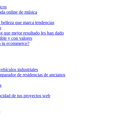
icos
enda online de música
 belleza que marca tendencias
o
ng que mejor resultado les han dado
ble y con valores
a tu ecommerce?
ehículos industriales
omparador de residencias de ancianos
a
ocidad de tus proyectos web
o