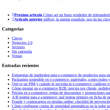
Próximo artículo
Cómo ser un buen vendedor de telemarket
Artículo anterior
miResi, la startup española, nos da las cla
Categorías
Claves
Negocios 2.0
Sectores
Sin categoría
Ventas
Entradas recientes
Estrategias de marketing para e-commerce de productos para mas
Packaging sostenible en e-commerce: materiales, costes reales
Qué es un PIM y cuándo lo necesita tu e-commerce: catálogo es
Cómo montar un e-commerce B2B: precios por cliente, pedidos
Pricing en e-commerce: reglas de descuentos y promociones par
A/B testing para e-commerce: qué testear primero en ficha de p
Fraude y contracargos en tiendas online: checklist de prevenc
Cómo configurar copias de seguridad automáticas en la nube p