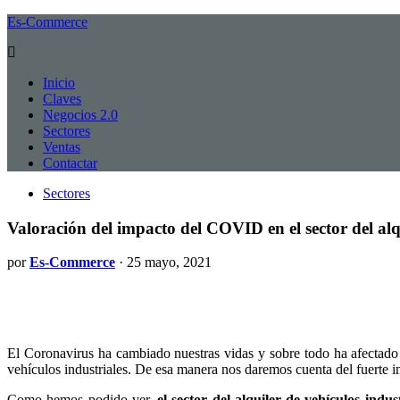
Es-Commerce
Inicio
Claves
Negocios 2.0
Sectores
Ventas
Contactar
Sectores
Valoración del impacto del COVID en el sector del alqu
por
Es-Commerce
· 25 mayo, 2021
El Coronavirus ha cambiado nuestras vidas y sobre todo ha afectado 
vehículos industriales. De esa manera nos daremos cuenta del fuerte im
Como hemos podido ver,
el sector del alquiler de vehículos indu