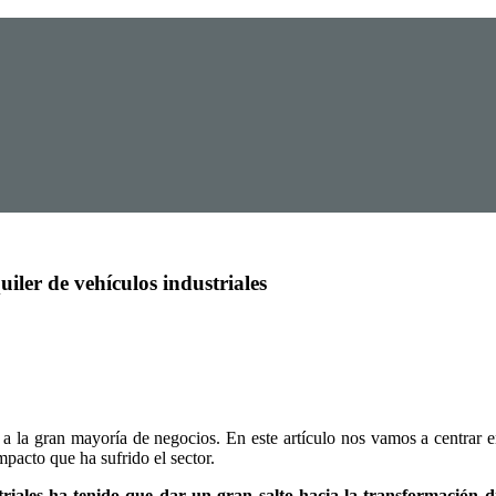
iler de vehículos industriales
a la gran mayoría de negocios. En este artículo nos vamos a centrar 
pacto que ha sufrido el sector.
striales ha tenido que dar un gran salto hacia la transformación di