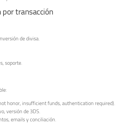
n por transacción
onversión de divisa.
s, soporte.
ble:
not honor, insufficient funds, authentication required).
ivo, versión de 3DS.
tos, emails y conciliación.