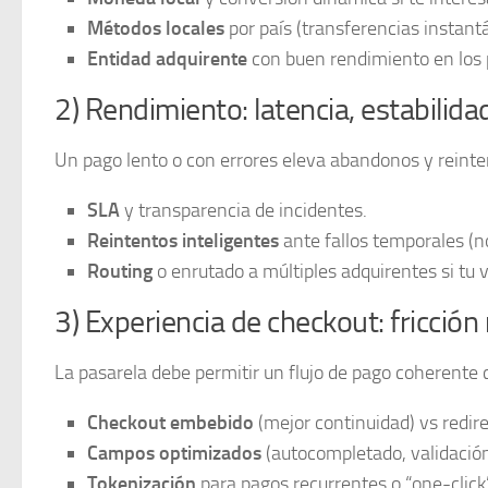
Métodos locales
por país (transferencias instantá
Entidad adquirente
con buen rendimiento en los pa
2) Rendimiento: latencia, estabilid
Un pago lento o con errores eleva abandonos y reinten
SLA
y transparencia de incidentes.
Reintentos inteligentes
ante fallos temporales (no
Routing
o enrutado a múltiples adquirentes si tu v
3) Experiencia de checkout: fricción
La pasarela debe permitir un flujo de pago coherente c
Checkout embebido
(mejor continuidad) vs redir
Campos optimizados
(autocompletado, validación
Tokenización
para pagos recurrentes o “one-click