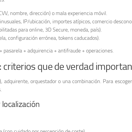
VV, nombre, dirección) o mala experiencia móvil.
inusuales, IP/ubicación, importes atípicos, comercio descono
bilitadas para online, 3D Secure, moneda, país).
ela, configuración errónea, tokens caducados).
+ pasarela + adquirencia + antifraude + operaciones.
 criterios que de verdad importa
), adquirente, orquestador o una combinación. Para escoger
.
localización
a (con cuidado por percepción de coste).