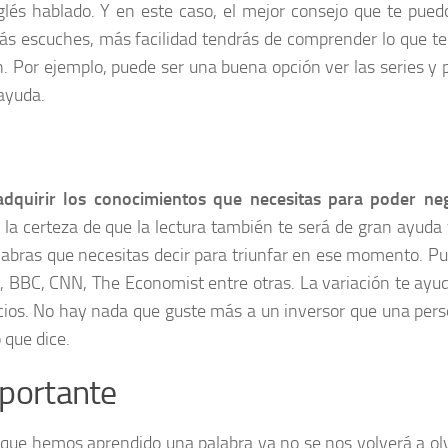
nglés hablado. Y en este caso, el mejor consejo que te pued
s escuches, más facilidad tendrás de comprender lo que te
. Por ejemplo, puede ser una buena opción ver las series y p
 ayuda.
adquirir los conocimientos que necesitas para poder ne
 la certeza de que la lectura también te será de gran ayuda
alabras que necesitas decir para triunfar en ese momento. P
C, BBC, CNN, The Economist entre otras. La variación te ayu
cios. No hay nada que guste más a un inversor que una per
 que dice.
mportante
que hemos aprendido una palabra ya no se nos volverá a olv