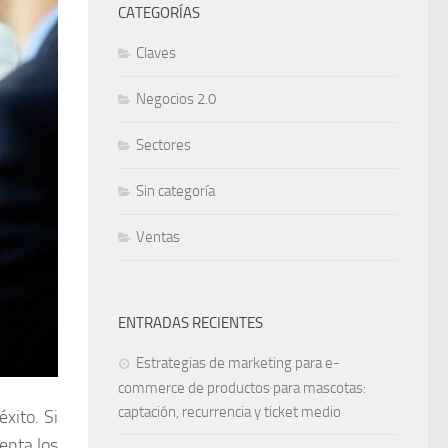
CATEGORÍAS
Claves
Negocios 2.0
Sectores
Sin categoría
Ventas
ENTRADAS RECIENTES
Estrategias de marketing para e-
commerce de productos para mascotas:
captación, recurrencia y ticket medio
xito. Si
enta los