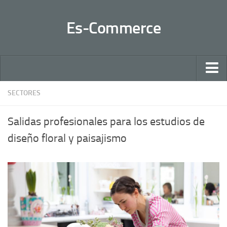
Es-Commerce
Inicio
SECTORES
Claves
Salidas profesionales para los estudios de
Negocios 2.0
diseño floral y paisajismo
Sectores
Ventas
Contactar