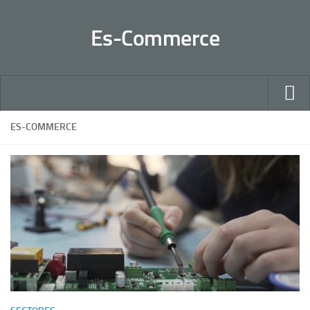
Es-Commerce
Inicio
ES-COMMERCE
Claves
Negocios 2.0
Sectores
Ventas
Contactar