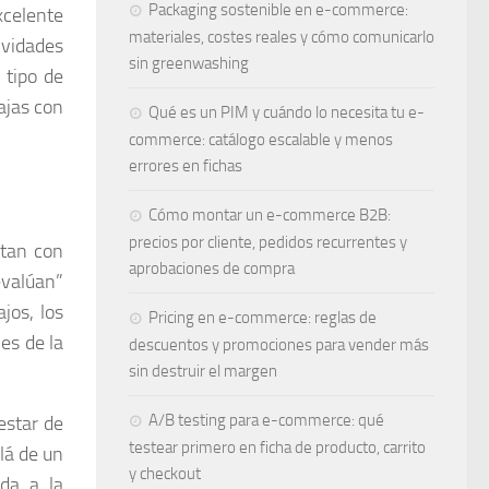
Packaging sostenible en e-commerce:
xcelente
materiales, costes reales y cómo comunicarlo
ividades
sin greenwashing
 tipo de
ajas con
Qué es un PIM y cuándo lo necesita tu e-
commerce: catálogo escalable y menos
errores en fichas
Cómo montar un e-commerce B2B:
precios por cliente, pedidos recurrentes y
ntan con
aprobaciones de compra
evalúan”
jos, los
Pricing en e-commerce: reglas de
es de la
descuentos y promociones para vender más
sin destruir el margen
A/B testing para e-commerce: qué
estar de
testear primero en ficha de producto, carrito
lá de un
y checkout
uda a la