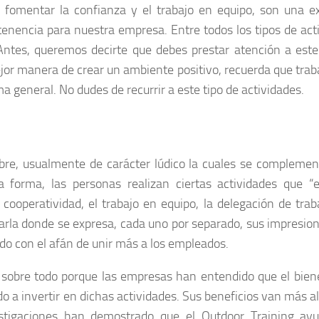
fomentar la confianza y el trabajo en equipo, son una e
tenencia para nuestra empresa. Entre todos los tipos de act
Antes, queremos decirte que debes prestar atención a este
or manera de crear un ambiente positivo, recuerda que trab
 general. No dudes de recurrir a este tipo de actividades.
 libre, usualmente de carácter lúdico la cuales se compleme
a forma, las personas realizan ciertas actividades que “
a cooperatividad, el trabajo en equipo, la delegación de traba
harla donde se expresa, cada uno por separado, sus impresion
odo con el afán de unir más a los empleados.
 sobre todo porque las empresas han entendido que el bien
a invertir en dichas actividades. Sus beneficios van más al
estigaciones han demostrado que el Outdoor Training ay