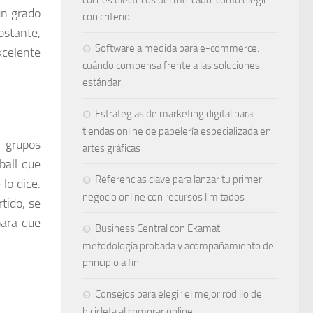
coches eléctricos del mercado: cómo elegir
un grado
con criterio
bstante,
Software a medida para e-commerce:
xcelente
cuándo compensa frente a las soluciones
estándar
Estrategias de marketing digital para
tiendas online de papelería especializada en
n grupos
artes gráficas
ball que
Referencias clave para lanzar tu primer
lo dice.
negocio online con recursos limitados
tido, se
para que
Business Central con Ekamat:
metodología probada y acompañamiento de
principio a fin
Consejos para elegir el mejor rodillo de
bicicleta al comprar online